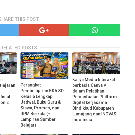
SHARE THIS POST
RELATED POSTS
Karya Media Interaktif
on
Perangkat
berbasis Canva AI
lajaran
Pembelajaran KKA SD
dalam Pelatihan
Kelas 6 Lengkap:
Pemanfaatan Platform
fisial
Jadwal, Buku Guru &
digital kerjasama
ion 2
Siswa, Promes, dan
Dindikbud Kabupaten
RPM Berkala (+
Lumajang dan INOVASI
Lampiran Sumber
Indonesia
Belajar)