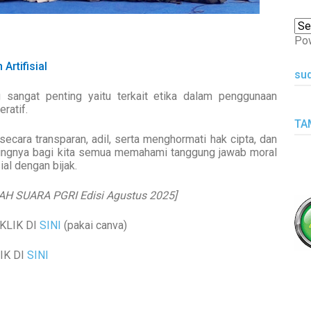
Po
Artifisial
su
 sangat penting yaitu terkait etika dalam penggunaan
ratif.
TA
ecara transparan, adil, serta menghormati hak cipta, dan
ntingnya bagi kita semua memahami tanggung jawab moral
al dengan bijak.
JALAH SUARA PGRI Edisi Agustus 2025]
KLIK DI
SINI
(pakai canva)
IK DI
SINI