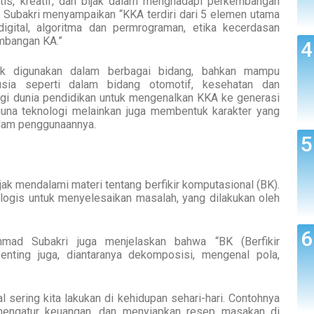
ritis, kreatif, dan bijak dalam menghadapi perkembangan
 Subakri menyampaikan “KKA terdiri dari 5 elemen utama
i digital, algoritma dan permrograman, etika kecerdasan
embangan KA.”
nyak digunakan dalam berbagai bidang, bahkan mampu
sia seperti dalam bidang otomotif, kesehatan dan
bagi dunia pendidikan untuk mengenalkan KKA ke generasi
guna teknologi melainkan juga membentuk karakter yang
dalam penggunaannya.
ajak mendalami materi tentang berfikir komputasional (BK).
 logis untuk menyelesaikan masalah, yang dilakukan oleh
ad Subakri juga menjelaskan bahwa “BK (Berfikir
nting juga, diantaranya dekomposisi, mengenal pola,
al sering kita lakukan di kehidupan sehari-hari. Contohnya
 mengatur keuangan, dan menyiapkan resep masakan di