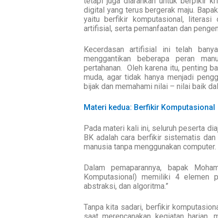
tetapi juga diarahkan untuk berpikir k
digital yang terus bergerak maju.
Bapak
yaitu berfikir komputasional, literas
artifisial, serta pemanfaatan dan peng
Kecerdasan artifisial ini telah ba
menggantikan beberapa peran manu
pertahanan.
Oleh karena itu, penting 
muda, agar tidak hanya menjadi peng
bijak dan memahami nilai – nilai baik 
Materi kedua: Berfikir Komputasional
Pada materi kali ini, seluruh peserta di
BK adalah cara berfikir sistematis dan
manusia tanpa menggunakan computer.
Dalam pemaparannya, bapak Mohamm
Komputasional) memiliki 4 elemen pe
abstraksi, dan algoritma.”
Tanpa kita sadari, berfikir komputasion
saat merencanakan kegiatan harian,