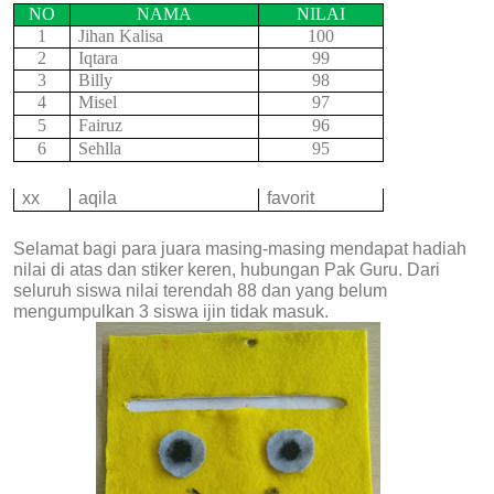
NO
NAMA
NILAI
1
Jihan Kalisa
100
2
Iqtara
99
3
Billy
98
4
Misel
97
5
Fairuz
96
6
Sehlla
95
xx
aqila
favorit
Selamat bagi para juara masing-masing mendapat hadiah
nilai di atas dan stiker keren, hubungan Pak Guru. Dari
seluruh siswa nilai terendah 88 dan yang belum
mengumpulkan 3 siswa ijin tidak masuk.