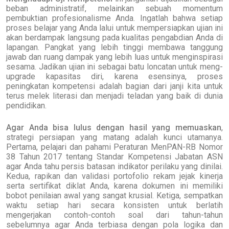
beban administratif, melainkan sebuah momentum
pembuktian profesionalisme Anda. Ingatlah bahwa setiap
proses belajar yang Anda lalui untuk mempersiapkan ujian ini
akan berdampak langsung pada kualitas pengabdian Anda di
lapangan. Pangkat yang lebih tinggi membawa tanggung
jawab dan ruang dampak yang lebih luas untuk menginspirasi
sesama. Jadikan ujian ini sebagai batu loncatan untuk meng-
upgrade kapasitas diri, karena esensinya, proses
peningkatan kompetensi adalah bagian dari janji kita untuk
terus melek literasi dan menjadi teladan yang baik di dunia
pendidikan.
Agar Anda bisa lulus dengan hasil yang memuaskan
,
strategi persiapan yang matang adalah kunci utamanya.
Pertama, pelajari dan pahami Peraturan MenPAN-RB Nomor
38 Tahun 2017 tentang Standar Kompetensi Jabatan ASN
agar Anda tahu persis batasan indikator perilaku yang dinilai.
Kedua, rapikan dan validasi portofolio rekam jejak kinerja
serta sertifikat diklat Anda, karena dokumen ini memiliki
bobot penilaian awal yang sangat krusial. Ketiga, sempatkan
waktu setiap hari secara konsisten untuk berlatih
mengerjakan contoh-contoh soal dari tahun-tahun
sebelumnya agar Anda terbiasa dengan pola logika dan