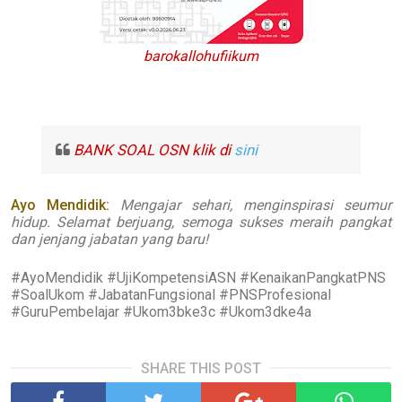
barokallohufiikum
BANK SOAL OSN klik di
sini
Ayo Mendidik:
Mengajar sehari, menginspirasi seumur
hidup. Selamat berjuang, semoga sukses meraih pangkat
dan jenjang jabatan yang baru!
#AyoMendidik #UjiKompetensiASN #KenaikanPangkatPNS
#SoalUkom #JabatanFungsional #PNSProfesional
#GuruPembelajar #Ukom3bke3c #Ukom3dke4a
SHARE THIS POST