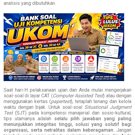
analisis yang dibutuhkan.
Saat hari-H pelaksanaan ujian dan Anda mulai mengerjakan
soal-soal di layar CAT (
Computer Assisted Test
)
atau dengan
menggunakan kertas (
papertest
)
, tetaplah tenang dan kelola
waktu dengan bijak. Untuk soal-soal
Situational Judgment
Test
(SJT) pada kompetensi manajerial dan sosio-kultural,
tips utamanya adalah
selalu pilih jawaban yang paling
menunjukkan integritas tinggi, solusi yang solutif bagi
organisasi, serta netralitas dalam keberagaman
. Jangan