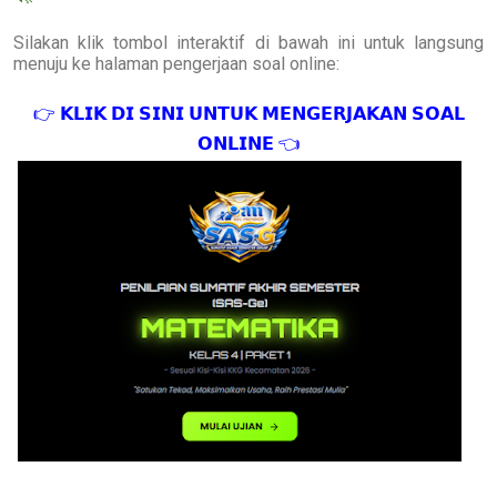
Silakan klik tombol interaktif di bawah ini untuk langsung
menuju ke halaman pengerjaan soal online:
👉
𝗞𝗟𝗜𝗞
𝗗𝗜
𝗦𝗜𝗡𝗜
𝗨𝗡𝗧𝗨𝗞
𝗠𝗘𝗡𝗚𝗘𝗥𝗝𝗔𝗞𝗔𝗡
𝗦𝗢𝗔𝗟
👈
𝗢𝗡𝗟𝗜𝗡𝗘