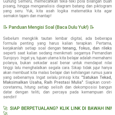
Gunung Semeru, memecahkan teka-teki pola bilangan buah
pisang, hingga menganalisis diagram batang dan piktogram
yang seru. Yuk, kita asah logika matematika kita agar
semakin tajam dan mantap!
📝
Panduan Mengisi Soal (Baca Dulu Yuk!)
📝
Sebelum mengklik tautan lembar digital, ada beberapa
formula penting yang harus kalian terapkan. Pertama,
kerjakanlah setiap soal dengan
tenang, fokus, dan rileks
seperti saat kalian sedang menikmati segarnya Pemandian
Surojoyo. Ingat ya, tujuan utama kita belajar adalah memahami
polanya, bukan sekadar asal benar untuk mendapat nilai
tinggi lalu menghalalkan segala cara. Sikap tidak jujur hanya
akan membuat kita malas belajar dan kehilangan rumus juara
yang sebenarnya. Ingat selalu prinsip kita:
"Satukan Tekad,
Maksimalkan Usaha, Raih Prestasi Mulia"
. Siapkan coret-
coretanmu, hitung setiap selisih dan dekomposisi bangun
datar dengan teliti, dan percaya pada kemampuan diri
sendiri!
🚀
SIAP BERPETUALANG? KLIK LINK DI BAWAH INI!
🚀