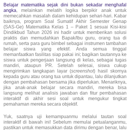
Belajar matematika sejak dini bukan sekadar menghafal
angka
, melainkan melatih logika berpikir anak untuk
memecahkan masalah dalam kehidupan sehari-hari. Kabar
baiknya, program
Soal Sumatif Akhir Semester Genap
(SAS-Ge) Matematika Kelas 1 – Paket 1 sesuai Kisi-kisi
Dindikbud Tahun 2026
ini hadir untuk memberikan solusi
praktis dan memudahkan Bapak/Ibu guru, orang tua di
rumah, serta para guru bimbel sebagai instrumen tambahan
belajar siswa yang efektif. Anda semua tinggal
memanfaatkan fasilitas siap pakai ini; bagikan tautannya ke
siswa untuk pengerjaan langsung di kelas, sebagai tugas
mandiri, ataupun PR. Setelah selesai, siswa cukup
mengirimkan tangkapan layar (
screenshot
) hasil skornya
kepada guru atau orang tua untuk dipantau, lalu dilanjutkan
dengan pembahasan bersama jika diperlukan. Menariknya,
jika anak-anak belajar secara mandiri, mereka bisa
langsung melihat analisis jawaban dan fitur pembahasan
interaktif di akhir sesi soal untuk mengukur tingkat
pemahaman mereka secara objektif.
Yuk, saatnya uji kemampuanmu melalui tautan soal
interaktif di bawah ini! Sebelum memulai petualanganmu,
pastikan untuk memasukkan data dirimu dengan benar, lalu