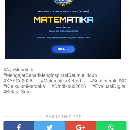
#AyoMendidik
#MengajarSehariMenginspirasiSeumurHidup
#SASGe2026 #MatematikaKelas1 #SoalInteraktifSD
#KurikulumMerdeka #Dindikbud2026 #EvaluasiDigital
#BelajarSeru
SHARE THIS POST