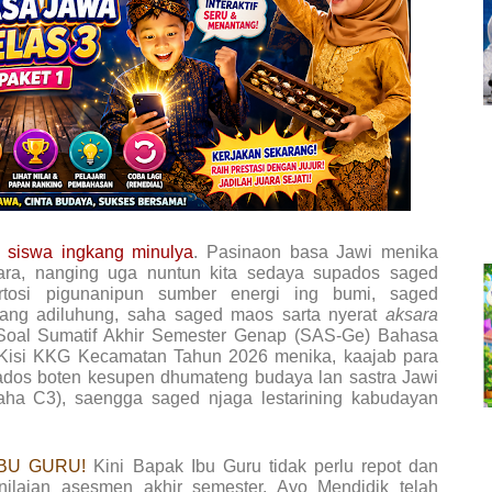
 siswa ingkang minulya
. Pasinaon basa Jawi menika
ra, nanging uga nuntun kita sedaya supados saged
osi pigunanipun sumber energi ing bumi, saged
ang adiluhung, saha saged maos sarta nyerat
aksara
Soal Sumatif Akhir Semester Genap (SAS-Ge) Bahasa
i-Kisi KKG Kecamatan Tahun 2026
menika, kaajab para
ados boten kesupen dhumateng budaya lan sastra Jawi
aha C3), saengga saged njaga lestarining kabudayan
IBU GURU!
Kini Bapak Ibu Guru tidak perlu repot dan
nilaian asesmen akhir semester. Ayo Mendidik telah