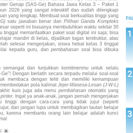
MA
ester Genap (SAS-Ge) Bahasa Jawa Kelas 3 – Paket 1
hun 2026
yang sangat interaktif dan sudah dilengkapi
san
yang lengkap. Membuat soal berkualitas tinggi yang
PA
PG)
satu jawaban benar dan
Pilihan Ganda Kompleks
sar seperti ini biasanya membutuhkan waktu sekitar 30
 tinggal memanfaatkan paket soal digital ini saja; bisa
jar mandiri di kelas, dijadikan tugas terstruktur, atau
ah selesai mengerjakan, siswa hebat kelas 3 tinggal
nilai kepada guru, dan
pembahasan
soal bisa dibuka
p semangat dan tunjukkan komitmenmu untuk selalu
Ge"! Dengan berlatih secara terpadu melalui soal-soal
untuk membaca dengan teliti dan memiliki kemampuan
at membedakan pola kalimat
Jejer-Wasesa-Lesan (J-W-L)
 akhir kuis juga ada menu
pembahasan
otomatis yang
n
pinter
. Ingat ya anak-anak, jangan pernah mengerjakan
 tinggi dengan cara-cara yang tidak jujur (seperti
jujur, dan jangan lupa untuk membagikan tautan belajar
, karena membantu orang lain belajar adalah kunci
ma!
IF
🌟