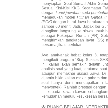
menyiapkan
Soal Sumatif Akhir Sem
Sesuai Kisi-Kisi KKG Kecamatan Ta
dengan
kunci jawaban
serta
pembaha
memadukan model
Pilihan Ganda (
(PGK)
dengan huruf Jawa berukuran be
sampai 60 menit. Jadi, Bapak Ibu Guru
dibagikan langsung ke siswa untuk bela
sebagai Pekerjaan Rumah (PR). Setel
mengirimkan tangkapan layar (SS) 
bersama jika diperlukan.
Ayo anak-anak hebat kelas 3, teta
mengikuti program "Siap Sukses SAS-
ini, kalian akan semakin terlatih 
analisis soal yang kuat, terutama sa
ataupun memaknai
aksara Jawa
. Di
dijamin bikin kalian makin paham da
soal hanya demi mendapatkan nilai
menyontek). Raihlah prestasi dengan 
ini kepada kawan-kawan sebangkumu
kemudahan menuju kesuksesan bersa
🌟
RUANG BELAJAR INTERAKT