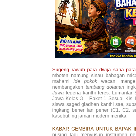
Sugeng rawuh para dwija saha para
mboten namung sinau babagan mica
mahami
ide pokok
wacan, mangert
nembangaken
tembang dolanan
ingk
Jawa
legena kanthi leres. Lumantar
Jawa Kelas 3 – Paket 1 Sesuai Kis
siswa saged gladhen kanthi sae, sup
ingkang bener lan pener (C1, C2, s
kasebut ing jaman modern menika.
KABAR GEMBIRA UNTUK BAPAK 
pusing lagi menyusun instrumen pe