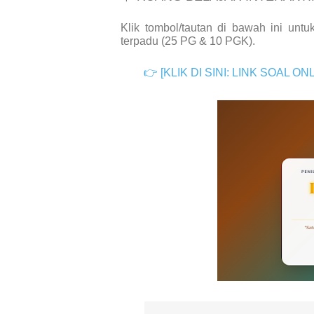
Klik tombol/tautan di bawah ini un
terpadu (25 PG & 10 PGK).
👉
[KLIK DI SINI: LINK SOAL 