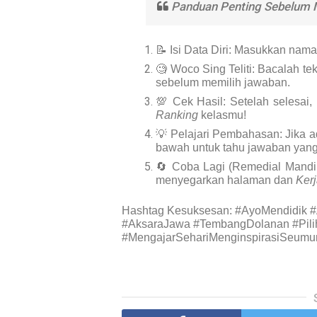
Panduan Penting Sebelum 
📝
Isi Data Diri:
Masukkan nama 
🧐
Woco Sing Teliti:
Bacalah tek
sebelum memilih jawaban.
💯
Cek Hasil:
Setelah selesai,
Ranking
kelasmu!
💡
Pelajari Pembahasan:
Jika a
bawah untuk tahu jawaban yang
🔄
Coba Lagi (Remedial Mandir
menyegarkan halaman dan
Ker
Hashtag Kesuksesan:
#AyoMendidik 
#AksaraJawa #TembangDolanan #Pil
#MengajarSehariMenginspirasiSeumu