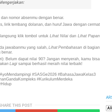
Mengerjakan:
dan nomor absenmu dengan benar.
s, lirik tembang dolanan, dan huruf Jawa dengan cermat
 langsung klik tombol untuk
Lihat Nilai
dan
Lihat Papan
da jawabanmu yang salah,
Lihat Pembahasan
di bagian
 benar.
i):
Belum dapat nilai 90? Jangan menyerah, kamu bisa
jakan Lagi
sampai berhasil meraih nilai terbaik!
#AyoMendampingi #SASGe2026 #BahasaJawaKelas3
ihanGandaKompleks #KurikulumMerdeka
rHidup
AR
SHARE THIS POST