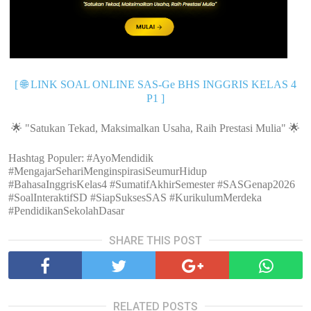
🌐
[
LINK SOAL ONLINE SAS-Ge BHS INGGRIS KELAS 4
P1
]
🌟
🌟
"Satukan Tekad, Maksimalkan Usaha, Raih Prestasi Mulia"
Hashtag Populer:
#AyoMendidik
#MengajarSehariMenginspirasiSeumurHidup
#BahasaInggrisKelas4 #SumatifAkhirSemester #SASGenap2026
#SoalInteraktifSD #SiapSuksesSAS #KurikulumMerdeka
#PendidikanSekolahDasar
SHARE THIS POST
RELATED POSTS