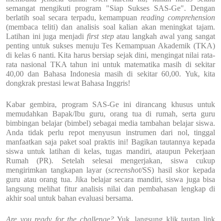
semangat mengikuti program "Siap Sukses SAS-Ge". Dengan
berlatih soal secara terpadu, kemampuan
reading comprehension
(membaca teliti) dan analisis soal kalian akan meningkat tajam.
Latihan ini juga menjadi
first step
atau langkah awal yang sangat
penting untuk sukses menuju Tes Kemampuan Akademik (TKA)
di kelas 6 nanti. Kita harus bersiap sejak dini, mengingat nilai rata-
rata nasional TKA tahun ini untuk matematika masih di sekitar
40,00 dan Bahasa Indonesia masih di sekitar 60,00. Yuk, kita
dongkrak prestasi lewat Bahasa Inggris!
Kabar gembira, program SAS-Ge ini dirancang khusus untuk
memudahkan Bapak/Ibu guru, orang tua di rumah, serta guru
bimbingan belajar (bimbel) sebagai media tambahan belajar siswa.
Anda tidak perlu repot menyusun instrumen dari nol, tinggal
manfaatkan saja paket soal praktis ini! Bagikan tautannya kepada
siswa untuk latihan di kelas, tugas mandiri, ataupun Pekerjaan
Rumah (PR). Setelah selesai mengerjakan, siswa cukup
mengirimkan tangkapan layar (
screenshot
/SS) hasil skor kepada
guru atau orang tua. Jika belajar secara mandiri, siswa juga bisa
langsung melihat fitur analisis nilai dan pembahasan lengkap di
akhir soal untuk bahan evaluasi bersama.
Are you ready for the challenge?
Yuk, langsung klik tautan link