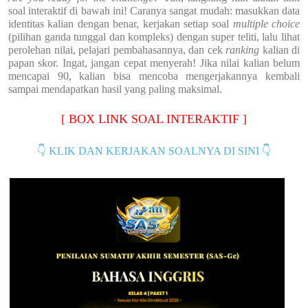
soal interaktif di bawah ini! Caranya sangat mudah: masukkan data
identitas kalian dengan benar, kerjakan setiap soal
multiple choice
(pilihan ganda tunggal dan kompleks) dengan super teliti, lalu lihat
perolehan nilai, pelajari pembahasannya, dan cek
ranking
kalian di
papan skor. Ingat, jangan cepat menyerah! Jika nilai kalian belum
mencapai 90, kalian bisa mencoba mengerjakannya kembali
sampai mendapatkan hasil yang paling maksimal.
[ BOX LINK SOAL INTERAKTIF ]
👇
👇
KLIK DAN KERJAKAN SOALNYA DI SINI