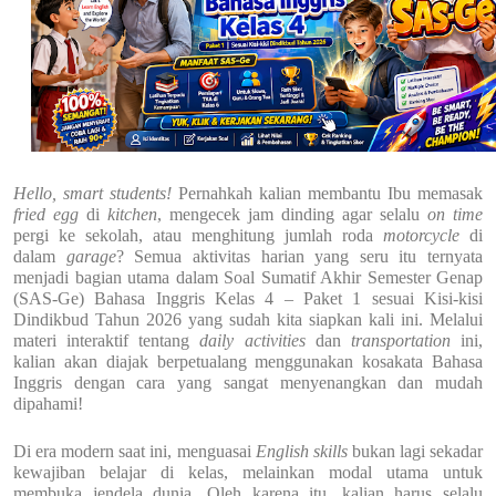
Hello, smart students!
Pernahkah kalian membantu Ibu memasak
fried egg
di
kitchen
, mengecek jam dinding agar selalu
on time
pergi ke sekolah, atau menghitung jumlah roda
motorcycle
di
dalam
garage
? Semua aktivitas harian yang seru itu ternyata
menjadi bagian utama dalam
Soal Sumatif Akhir Semester Genap
(SAS-Ge) Bahasa Inggris Kelas 4 – Paket 1 sesuai Kisi-kisi
Dindikbud Tahun 2026
yang sudah kita siapkan kali ini. Melalui
materi interaktif tentang
daily activities
dan
transportation
ini,
kalian akan diajak berpetualang menggunakan kosakata Bahasa
Inggris dengan cara yang sangat menyenangkan dan mudah
dipahami!
Di era modern saat ini, menguasai
English skills
bukan lagi sekadar
kewajiban belajar di kelas, melainkan modal utama untuk
membuka jendela dunia. Oleh karena itu, kalian harus selalu