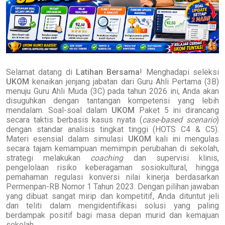
Selamat datang di
Latihan Bersama
! Menghadapi seleksi
UKOM
kenaikan jenjang jabatan dari Guru Ahli Pertama (3B)
menuju Guru Ahli Muda (3C) pada tahun 2026 ini, Anda akan
disuguhkan dengan tantangan kompetensi yang lebih
mendalam. Soal-soal dalam
UKOM
Paket 5 ini dirancang
secara taktis berbasis kasus nyata (
case-based scenario
)
dengan standar analisis tingkat tinggi (HOTS C4 & C5).
Materi esensial dalam simulasi
UKOM
kali ini mengulas
secara tajam kemampuan memimpin perubahan di sekolah,
strategi melakukan
coaching
dan supervisi klinis,
pengelolaan risiko keberagaman sosiokultural, hingga
pemahaman regulasi konversi nilai kinerja berdasarkan
Permenpan-RB Nomor 1 Tahun 2023. Dengan pilihan jawaban
yang dibuat sangat mirip dan kompetitif, Anda dituntut jeli
dan teliti dalam mengidentifikasi solusi yang paling
berdampak positif bagi masa depan murid dan kemajuan
sekolah.