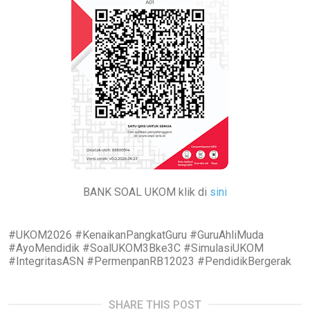
BANK SOAL UKOM klik di
sini
#UKOM2026 #KenaikanPangkatGuru #GuruAhliMuda
#AyoMendidik #SoalUKOM3Bke3C #SimulasiUKOM
#IntegritasASN #PermenpanRB12023 #PendidikBergerak
SHARE THIS POST