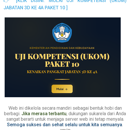
👉
[KLIK DISINI: MULAI UJI KOMPETENSI (UKOM)
JABATAN 3D KE 4A PAKET 10 ]
Web ini dikelola secara mandiri sebagai bentuk hobi dan
berbagi.
Jika merasa terbantu
, dukungan sukarela dari Anda
sangat berarti untuk menjaga server web ini tetap menyala.
Semoga sukses dan sehat selalu untuk kita semuanya
.