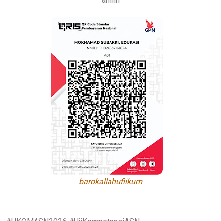
amiin
barokallahufiikum