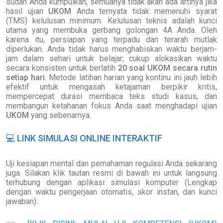
sudah Anda kumpulkan, semuanya tidak akan ada artinya jika
hasil ujian
UKOM
Anda ternyata tidak memenuhi syarat
(TMS) kelulusan minimum. Kelulusan teknis adalah kunci
utama yang membuka gerbang golongan 4A Anda. Oleh
karena itu, persiapan yang terpadu dan terarah mutlak
diperlukan. Anda tidak harus menghabiskan waktu berjam-
jam dalam sehari untuk belajar; cukup alokasikan waktu
secara konsisten untuk berlatih
20 soal UKOM secara rutin
setiap hari
. Metode latihan harian yang kontinu ini jauh lebih
efektif untuk mengasah ketajaman berpikir kritis,
mempercepat durasi membaca teks studi kasus, dan
membangun ketahanan fokus Anda saat menghadapi ujian
UKOM
yang sebenarnya.
💻
LINK SIMULASI ONLINE INTERAKTIF
Uji kesiapan mental dan pemahaman regulasi Anda sekarang
juga. Silakan klik tautan resmi di bawah ini untuk langsung
terhubung dengan aplikasi simulasi komputer (Lengkap
dengan waktu pengerjaan otomatis, skor instan, dan kunci
jawaban):