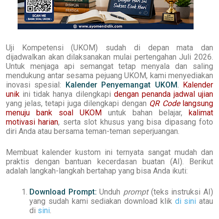
Uji Kompetensi (UKOM) sudah di depan mata dan
dijadwalkan akan dilaksanakan mulai pertengahan Juli 2026.
Untuk menjaga api semangat tetap menyala dan saling
mendukung antar sesama pejuang UKOM, kami menyediakan
inovasi spesial:
Kalender Penyemangat UKOM
.
Kalender
unik
ini tidak hanya dilengkapi
dengan penanda jadwal ujian
yang jelas, tetapi juga dilengkapi dengan
QR Code
langsung
menuju bank soal UKOM
untuk bahan belajar,
kalimat
motivasi harian
, serta slot khusus yang bisa dipasang foto
diri Anda atau bersama teman-teman seperjuangan.
Membuat kalender kustom ini ternyata sangat mudah dan
praktis dengan bantuan kecerdasan buatan (AI). Berikut
adalah langkah-langkah bertahap yang bisa Anda ikuti:
Download Prompt:
Unduh
prompt
(teks instruksi AI)
yang sudah kami sediakan
download klik
di sini
atau
di
sini
.