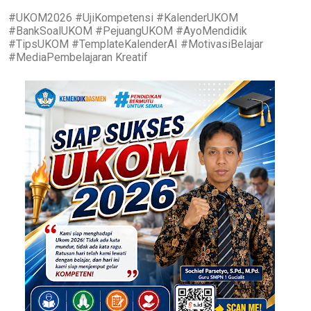
#UKOM2026 #UjiKompetensi #KalenderUKOM
#BankSoalUKOM #PejuangUKOM #AyoMendidik
#TipsUKOM #TemplateKalenderAI #MotivasiBelajar
#MediaPembelajaran Kreatif